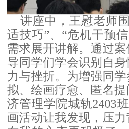
讲座中，王慰老师围
适技巧”
、
“危机干预
需求展开讲解。通过案
导同学们
学会识别自身
力与挫折。为增强
同学
拟、绘画疗愈、匿名提
济管理学院
城轨
2403
画活动让我发现，压力