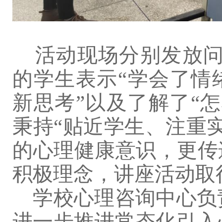
活动现场
分别
发放
的学生表示“学会了情
新思考”
以及了解了
“
秉持
“贴近学生、注重
的心理健康意识，更传
积极理念
，
讲座活动取
学
校心理咨询中心负
进一步推进
常态化引入