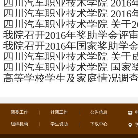
四川汽车职业技术学院 201
指南
四川汽车职业技术学院 201
意见
四川汽车职业技术学院 关于2
见及结果
我院召开2016年奖助学金评
报告
我院召开2016年国家奖助学
四川汽车职业技术学院 关于
四川汽车职业技术学院 国家
和评审委员会的通知
高等学校学生及家庭情况调
金的评选办法
团委工作
|
社团工作
|
公告信息
电
组织机构
|
学生资助
|
下载中心